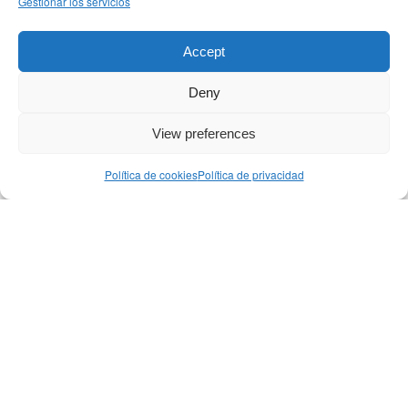
Gestionar los servicios
7 de agosto de 2026
/
0 Comentarios
Accept
Deny
View preferences
Política de cookies
Política de privacidad
BLOG
,
SEO
TRANSPARENCIA DE LA LEY DE