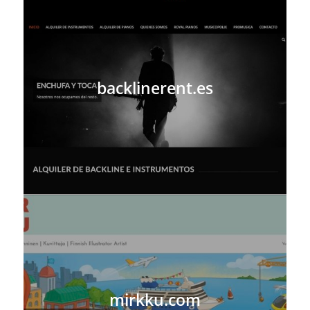
backlinerent.es
mirkku.com