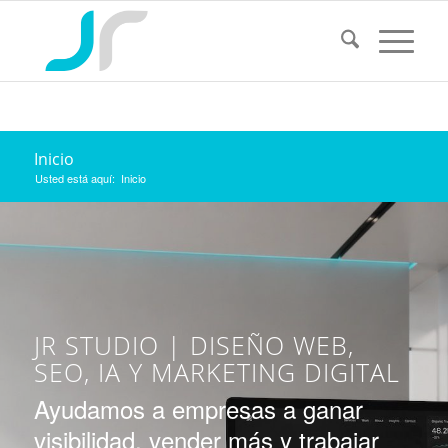
Inicio
Usted está aquí:
Inicio
JR STUDIO | DISEÑO WEB,
SEO, IA Y MARKETING DIGITAL
Ayudamos a empresas a ganar
visibilidad, vender más y trabajar