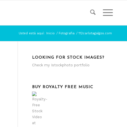
Usted está aquí:
Inicio
/
Fotografia
/
112carlotagalgos.com
LOOKING FOR STOCK IMAGES?
Check my
Istockphoto portfolio
BUY ROYALTY FREE MUSIC