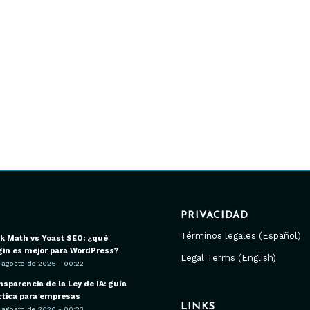
PRIVACIDAD
Términos legales (Español)
k Math vs Yoast SEO: ¿qué
gin es mejor para WordPress?
Legal Terms (English)
 agosto de 2026 - 00:22
nsparencia de la Ley de IA: guía
ctica para empresas
LINKS
 agosto de 2026 - 00:23