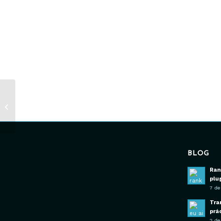
Arte & Vida logo
BLOG
Ran
plu
7 de
Tra
prá
2 de