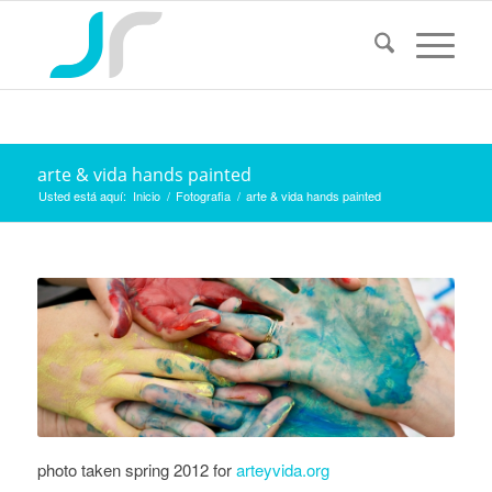
arte & vida hands painted
Usted está aquí:
Inicio
/
Fotografia
/
arte & vida hands painted
photo taken spring 2012 for
arteyvida.org