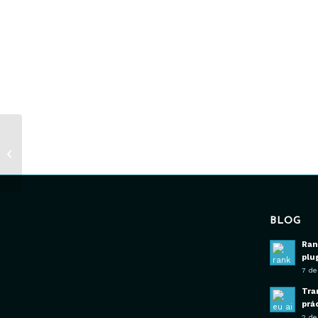
Bosendorfer IV
BLOG
Ran
plu
7 de
Tra
prá
2 de