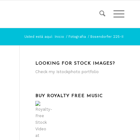
Usted está aquí:
Inicio
/
Fotografia
/
Bosendorfer 225-II
LOOKING FOR STOCK IMAGES?
Check my
Istockphoto portfolio
BUY ROYALTY FREE MUSIC