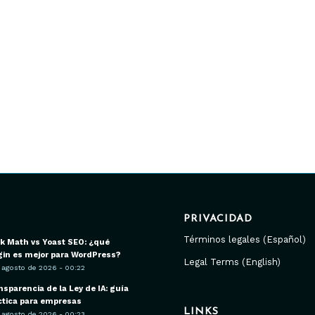
PRIVACIDAD
Términos legales (Español)
k Math vs Yoast SEO: ¿qué
gin es mejor para WordPress?
Legal Terms (English)
 agosto de 2026 - 00:22
nsparencia de la Ley de IA: guía
ctica para empresas
LINKS
 agosto de 2026 - 00:23