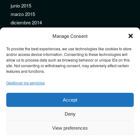
junio 2015
marzo 2015
diciembre 2014
noviembre 2014
Manage Consent
septiembre 2014
agosto 2014
To provide the best experiences, we use technologies like cookies to store
and/or access device information. Consenting to these technologies will
julio 2014
allow us to process data such as browsing behavior or unique IDs on this
junio 2014
site. Not consenting or withdrawing consent, may adversely affect certain
features and functions.
mayo 2014
febrero 2014
Gestionar los servicios
enero 2014
diciembre 2013
Accept
Deny
View preferences
Design by
JRSTUDIO