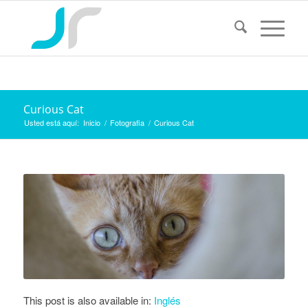
Curious Cat
Usted está aquí:
Inicio
/
Fotografia
/
Curious Cat
This post is also available in:
Inglés