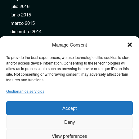
julio 2016
junio 2015
marzo 2015
diciembre 2014
noviembre 2014
Manage Consent
septiembre 2014
agosto 2014
To provide the best experiences, we use technologies like cookies to store
and/or access device information. Consenting to these technologies will
julio 2014
allow us to process data such as browsing behavior or unique IDs on this
junio 2014
site. Not consenting or withdrawing consent, may adversely affect certain
features and functions.
mayo 2014
febrero 2014
Gestionar los servicios
enero 2014
diciembre 2013
Accept
Deny
View preferences