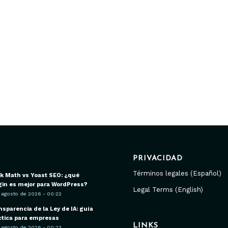
PRIVACIDAD
Términos legales (Español)
k Math vs Yoast SEO: ¿qué
gin es mejor para WordPress?
Legal Terms (English)
 agosto de 2026 - 00:22
nsparencia de la Ley de IA: guía
ctica para empresas
LINKS
 agosto de 2026 - 00:23