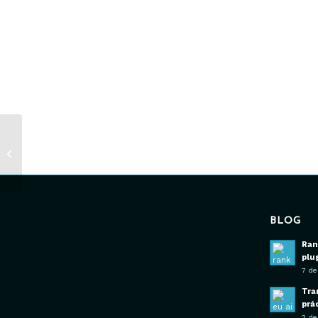
Rafael Losada, Cover
art in Mijas B&W
BLOG
Ran
plu
7 de
Tra
prá
2 de