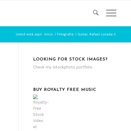
Usted está aquí:
Inicio
/
Fotografia
/
Guitar, Rafael Losada II
LOOKING FOR STOCK IMAGES?
Check my
Istockphoto portfolio
BUY ROYALTY FREE MUSIC