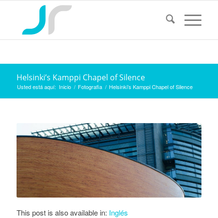
Helsinki’s Kamppi Chapel of Silence
Usted está aquí:
Inicio
/
Fotografia
/
Helsinki’s Kamppi Chapel of Silence
This post is also available in:
Inglés