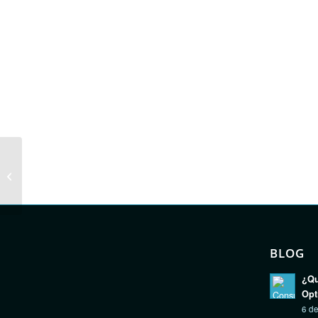
Swan II parque de la
paloma
BLOG
¿Qu
Opt
6 de