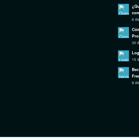
¿Qu
com
6 de
Cóm
Pro
30 d
Log
15 
Ber
Fre
8 de