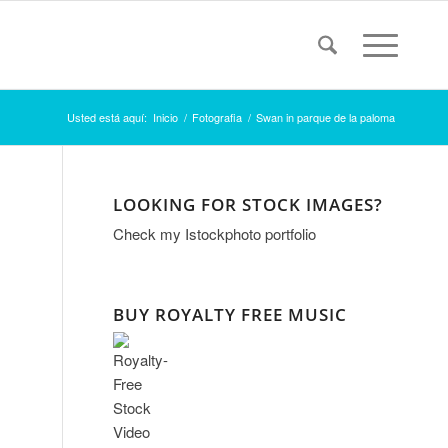
Usted está aquí:
Inicio
/
Fotografia
/
Swan in parque de la paloma
LOOKING FOR STOCK IMAGES?
Check my
Istockphoto portfolio
BUY ROYALTY FREE MUSIC