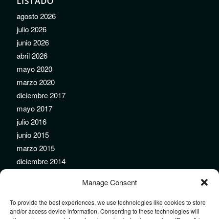
LISTADO
agosto 2026
julio 2026
junio 2026
abril 2026
mayo 2020
marzo 2020
diciembre 2017
mayo 2017
julio 2016
junio 2015
marzo 2015
diciembre 2014
noviembre 2014
Manage Consent
septiembre 2014
agosto 2014
To provide the best experiences, we use technologies like cookies to store
and/or access device information. Consenting to these technologies will
julio 2014