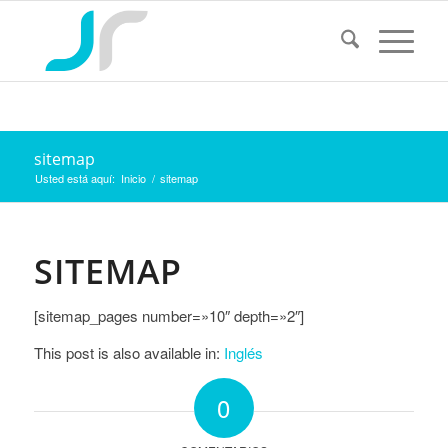
sitemap
Usted está aquí:
Inicio
/
sitemap
SITEMAP
[sitemap_pages number=»10″ depth=»2″]
This post is also available in:
Inglés
0