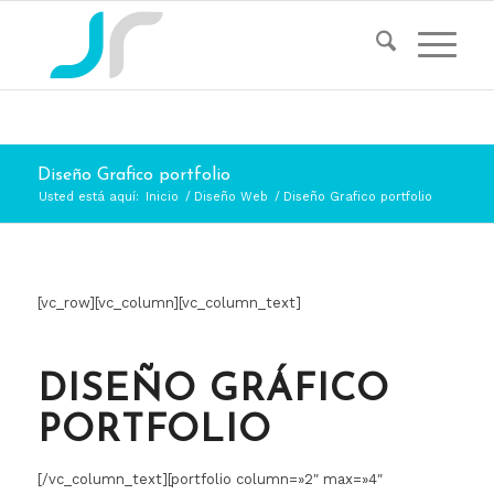
Diseño Grafico portfolio
Usted está aquí:
Inicio
/
Diseño Web
/
Diseño Grafico portfolio
[vc_row][vc_column][vc_column_text]
DISEÑO GRÁFICO
PORTFOLIO
[/vc_column_text][portfolio column=»2″ max=»4″