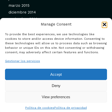
marzo 2015
diciembre 2014
noviembre 2014
Manage Consent
septiembre 2014
agosto 2014
To provide the best experiences, we use technologies like
julio 2014
cookies to store and/or access device information. Consenting to
these technologies will allow us to process data such as browsing
junio 2014
behavior or unique IDs on this site. Not consenting or withdrawing
mayo 2014
consent, may adversely affect certain features and functions.
febrero 2014
Gestionar los servicios
enero 2014
diciembre 2013
Accept
Deny
View preferences
Design by
JRSTUDIO
Política de cookies
Política de privacidad
Blog
Política de cookies (UE)