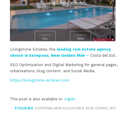
Livingstone Estates, the
leading real estate agency
choice in Estepona, New Golden Mile –
Costa del Sol.
SEO Optimisation and Digital Marketing for general pages,
urbanisations, blog content and Social Media.
https://livingstone-estates.com
This post is also available in:
Inglés
ETIQUETAS:
ESTEPONA
,
NEW GOLDEN MILE
,
REAL ESTATE
,
SEO