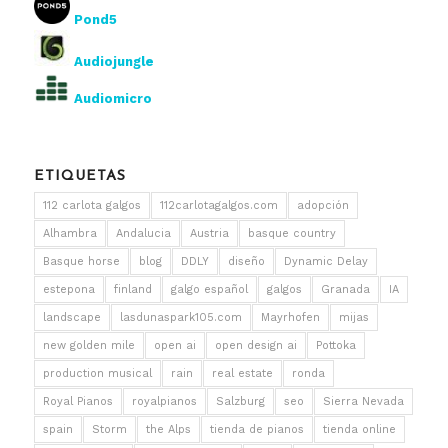
Pond5
Audiojungle
Audiomicro
ETIQUETAS
112 carlota galgos
112carlotagalgos.com
adopción
Alhambra
Andalucia
Austria
basque country
Basque horse
blog
DDLY
diseño
Dynamic Delay
estepona
finland
galgo español
galgos
Granada
IA
landscape
lasdunaspark105.com
Mayrhofen
mijas
new golden mile
open ai
open design ai
Pottoka
production musical
rain
real estate
ronda
Royal Pianos
royalpianos
Salzburg
seo
Sierra Nevada
spain
Storm
the Alps
tienda de pianos
tienda online