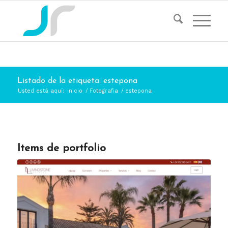
Listado de la etiqueta: estepona
Usted está aquí:
Inicio
/
Fotografia
/
estepona
Items de portfolio