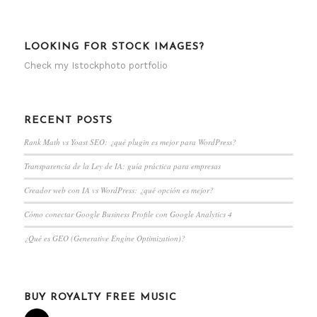
LOOKING FOR STOCK IMAGES?
Check my
Istockphoto portfolio
RECENT POSTS
Rank Math vs Yoast SEO: ¿qué plugin es mejor para WordPress?
Transparencia de la Ley de IA: guía práctica para empresas
Creador web con IA vs WordPress: ¿qué opción es mejor?
Cómo conectar Google Business Profile con Google Analytics 4
¿Qué es GEO (Generative Engine Optimization)?
BUY ROYALTY FREE MUSIC