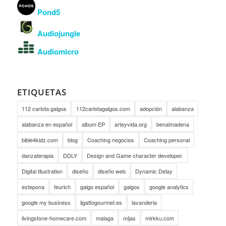
Pond5
Audiojungle
Audiomicro
ETIQUETAS
112 carlota galgos
112carlotagalgos.com
adopción
alabanza
alabanza en español
album EP
arteyvida.org
benalmadena
bible4kidz.com
blog
Coaching negocios
Coaching personal
danzaterapia
DDLY
Design and Game character developer.
Digital Illustration
diseño
diseño web
Dynamic Delay
estepona
feurich
galgo español
galgos
google analytics
google my business
ilgattogourmet.es
lavanderia
livingstone-homecare.com
malaga
mijas
mirkku.com