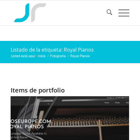
Listado de la etiqueta: Royal Pianos
Usted está aquí:
Inicio
/
Fotografia
/
Royal Pianos
Items de portfolio