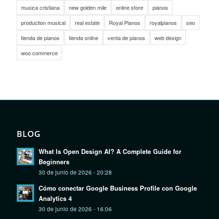
musica cristiana
new golden mile
online store
pianos
production musical
real estate
Royal Pianos
royalpianos
seo
tienda de pianos
tienda online
venta de pianos
web design
woo commerce
BLOG
What Is Open Design AI? A Complete Guide for
Beginners
30 de junio de 2026 - 20:28
Cómo conectar Google Business Profile con Google
Analytics 4
30 de junio de 2026 - 16:06