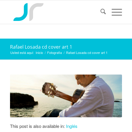
Rafael Losada cd cover art 1
Usted está aquí:
Inicio
/
Fotografia
/
Rafael Losada cd cover art 1
This post is also available in:
Inglés