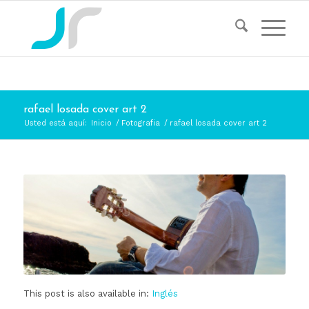
rafael losada cover art 2
Usted está aquí:
Inicio
/
Fotografia
/
rafael losada cover art 2
This post is also available in:
Inglés