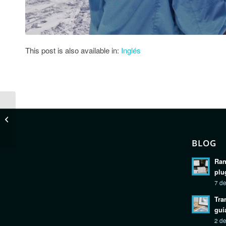
This post is also available in:
Inglés
Sierra Nevada 13 far
BLOG
Ran
plu
7 de
Tra
guí
2 de