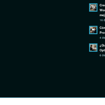
Cre
Wor
mej
16 d
Cóm
Pro
4 de
¿Qu
Opt
6 de
Design by
JRSTUDIO