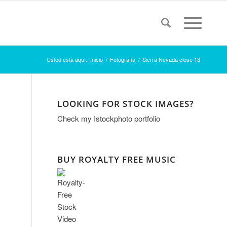
Usted está aquí:
Inicio
/
Fotografia
/
Sierra Nevada close 13
LOOKING FOR STOCK IMAGES?
Check my
Istockphoto portfolio
BUY ROYALTY FREE MUSIC